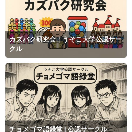
カズバク研究会｜うそこ大学公認サー
クル
チョメゴマ語録堂 | 公認サークル