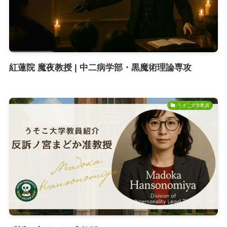
紅蓮院 魔夜教授 | 中二病学部・黒魔術理論専攻
うそこ大学教員