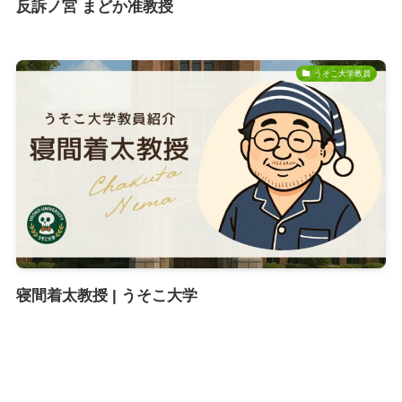
反訴ノ宮 まどか准教授
うそこ大学教員
寝間着太教授 | うそこ大学