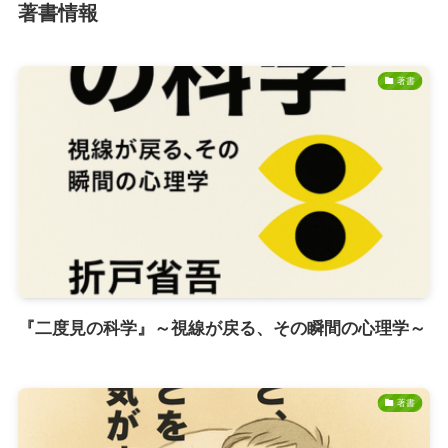
著書情報
著書
『二度見の科学』～視線が戻る、その瞬間の心理学～
著書