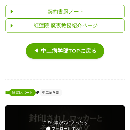
契約書風ノート
紅蓮院 魔夜教授紹介ページ
◀ 中二病学部TOPに戻る
研究レポート
中二病学部
この記事が気に入ったら
フォローしてね！