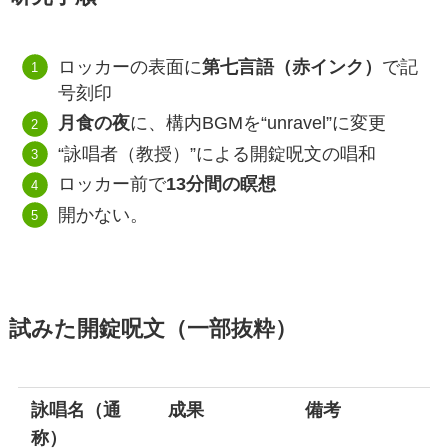
ロッカーの表面に
第七言語（赤インク）
で記
号刻印
月食の夜
に、構内BGMを“unravel”に変更
“詠唱者（教授）”による開錠呪文の唱和
ロッカー前で
13分間の瞑想
開かない。
試みた開錠呪文（一部抜粋）
詠唱名（通
成果
備考
称）