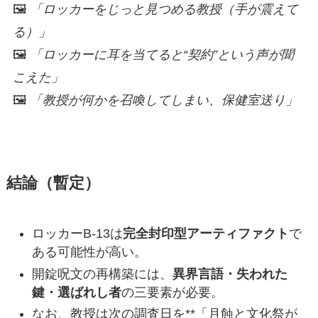
🖼️
「ロッカーをじっと見つめる教授（手が震えて
る）」
🖼️
「ロッカーに耳を当てると“契約”という声が聞
こえた」
🖼️
「教授が何かを召喚してしまい、保健室送り」
結論（暫定）
ロッカーB-13は
完全封印型アーティファクト
で
ある可能性が高い。
開錠呪文の再構築には、
異界言語・失われた
鍵・選ばれし者
の三要素が必要。
なお、教授は次の調査日を**「月蝕と文化祭が