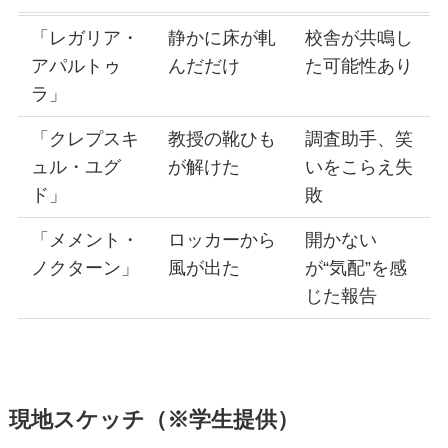
「レガリア・
静かに床が軋
校舎が共鳴し
アパルトゥ
んだだけ
た可能性あり
ラ」
「クレプスキ
教授の靴ひも
調査助手、笑
ュル・ユグ
が解けた
いをこらえ失
ド」
敗
「メメント・
ロッカーから
開かない
ノクターン」
風が出た
が“気配”を感
じた報告
現地スケッチ（※学生提供）