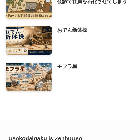
会議で社員を石化させてしまう
おでん新体操
モフラ星
Usokodaigaku is ZenbuUso