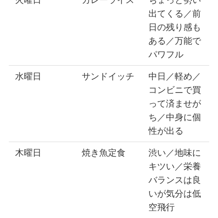
火曜日
カレーライス
ちょっと勢い
出てくる／前
日の残り感も
ある／万能で
パワフル
水曜日
サンドイッチ
中日／軽め／
コンビニで買
って済ませが
ち／中身に個
性が出る
木曜日
焼き魚定食
渋い／地味に
キツい／栄養
バランスは良
いが気分は低
空飛行