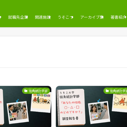
介
就職先企業
関連施設
うそこつ
アーカイブ集
著書紹介
街角統計学部
街角統計学