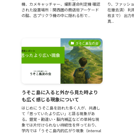
機、カメキャッチャー、撮影運命判定機 確認
り、ファッシ
された設置場所：関西圏の商店街アーケード
在撤去済） 利
の脇、古プリクラ機の中に隠れる形で...
枚まで） 出力
真...
うそこ島友の会
うそこ島に入ると外から見た時より
も広く感じる現象について
はじめに うそこ島を訪れた多く人が、共通し
て「思っていたより広い」と語る現象があ
る。錯覚・勘違い・脳内補正などの単純な現
象では片付けられない持続性を伴っており、
学内では「うそこ島内的広がり現象（Internal