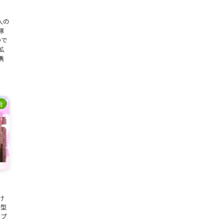
人の
隊
ので
拡
携
会
』
け
 型
ラプ