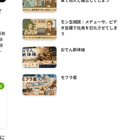
車で他人と融合してしまう
で
モン生相談：メデューサ、ビデ
オ会議で社員を石化させてしま
概要
う
齢
調
おでん新体操
・
モフラ星
会
』に