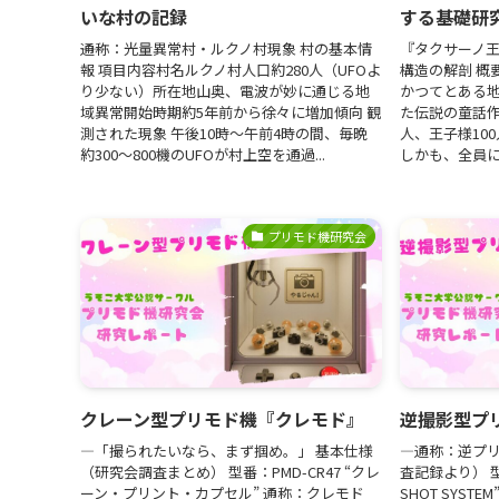
いな村の記録
する基礎研
――通称：光量異常村・ルクノ村現象 村の基本情
『タクサーノ
報 項目内容村名ルクノ村人口約280人（UFOよ
構造の解剖 概
り少ない）所在地山奥、電波が妙に通じる地
かつてとある地
域異常開始時期約5年前から徐々に増加傾向 観
た伝説の童話作
測された現象 午後10時～午前4時の間、毎晩
人、王子様10
約300〜800機のUFOが村上空を通過...
しかも、全員に
プリモド機研究会
クレーン型プリモド機『クレモド』
逆撮影型プ
―「撮られたいなら、まず掴め。」 基本仕様
―通称：逆プリ
（研究会調査まとめ） 型番：PMD-CR47 “クレ
査記録より） 型番
ーン・プリント・カプセル” 通称：クレモド
SHOT SYS