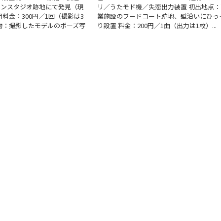
ョンスタジオ跡地にて発見（現
リ／うたモド機／失恋出力装置 初出地点：
用料金：300円／1回（撮影は3
業施設のフードコート跡地、壁沿いにひっ
物：撮影したモデルのポーズ写
り設置 料金：200円／1曲（出力は1枚）...