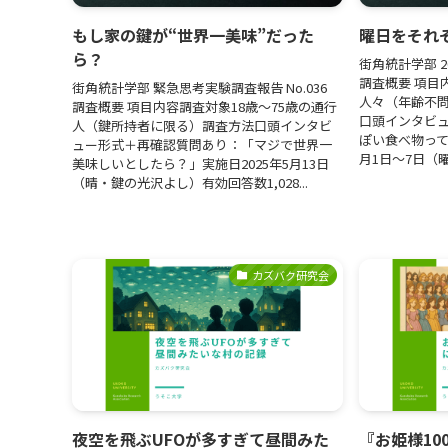
もし家の鍵が“世界一美味”だった
曜日をそれ
ら？
街角統計学部 2
調査概要 項目
街角統計学部 緊急思考実験調査報告 No.036
人々（年齢不
調査概要 項目内容調査対象18歳〜75歳の通行
口頭インタビ
人（鍵所持者に限る）調査方法口頭インタビ
ぽい食べ物って
ュー形式＋再確認質問あり：「マジで世界一
月1日〜7日（曜
美味しいとしたら？」実施日2025年5月13日
（晴・鍵の光沢よし）有効回答数1,028...
カズバク研究会
夜空を飛ぶUFOが多すぎて昼間みた
『お姫様10