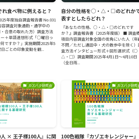
ぞれ食べ物に例えると？
自分の性格を○・△・□のどれか
表すとしたらどれ？
025年度独自調査報告書 No.031
内容調査対象通勤・通学中の
『あなたの性格、○・△・□のどれです
問・合意の取れた方）調査方法
か？』調査報告書（2025年度版） ■ 調査
ュー＋単語連想形式「○曜日っ
項目内容調査対象全国の街角にいた人（年
何ですか？」実施期間2025年5
不問／ただし通話中・犬の散歩中を除く）
日ごとの印象変動を観...
査方法インタビュー形式＋図形選択式（○
△・□）調査期間2025年4月1日〜4月10日
（全日雨...
カズバク研究会
カズバク研究
0人 × 王子様100人』に関
100色戦隊『カゾエキレンジャー