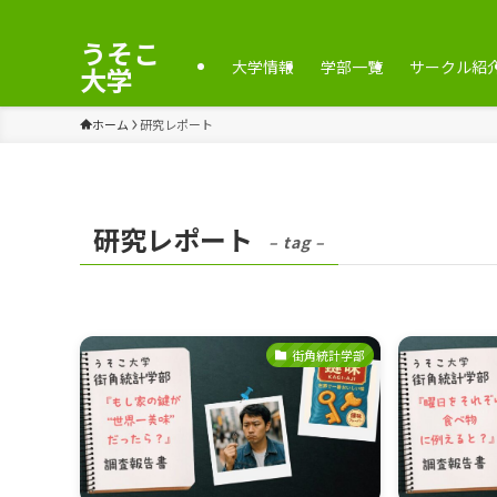
うそこ
大学情報
学部一覧
サークル紹
大学
ホーム
研究レポート
研究レポート
– tag –
街角統計学部