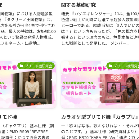
究
関する基礎研究
王国物語』における人物過多型
概要 『カゾエキレンジャー』とは、全100
要 『タクサーノ王国物語』は、
色違い戦士が同時に活躍する超多人数型戦
方出版社から全1巻で刊行され
ヒーローである。結成当初は「5人でいい
品。最大の特徴は、お姫様100
は？」という声もあったが、「色の概念を
0人という驚異の登場人物構成。
張する」という理念のもと、色見本帳と連
フルネーム・出身地...
した戦隊として発足した。 メンバー...
プリモド機研究会
プリモド機研究
リモド機
カラオケ型プリモド機『カラプリ
（ギャクプリ） 基本仕様（調
―「歌えば写る。歌えなければ……それだ
：PMD-RS09 “REVERSE
のことです。」 基本仕様（研究資料より）
TEM” 設置例：かつて原宿の裏通
番：PMD-KR20 “KARA-PRI Ver.” 通称：カ