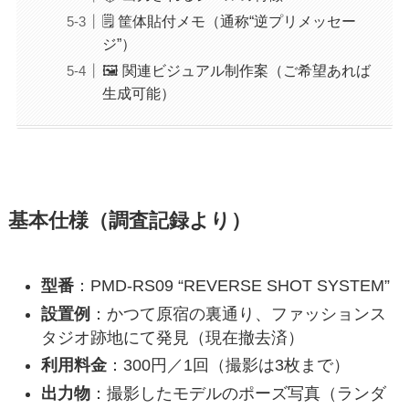
🗒️ 筐体貼付メモ（通称“逆プリメッセー
ジ”）
🖼️ 関連ビジュアル制作案（ご希望あれば
生成可能）
基本仕様（調査記録より）
型番
：PMD-RS09 “REVERSE SHOT SYSTEM”
設置例
：かつて原宿の裏通り、ファッションス
タジオ跡地にて発見（現在撤去済）
利用料金
：300円／1回（撮影は3枚まで）
出力物
：撮影したモデルのポーズ写真（ランダ