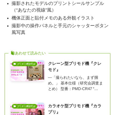
撮影されたモデルのプリントシールサンプル
（“あなたの視線”風）
機体正面と貼付メモのある外観イラスト
撮影中の操作パネルと手元のシャッターボタン
風写真
あわせて読みたい
クレーン型プリモド機『クレ
プリモド機研究会
モド』
―「撮られたいなら、まず掴
め。」 基本仕様（研究会調査ま
とめ） 型番：PMD-CR47 “…
カラオケ型プリモド機『カラ
プリモド機研究会
プリ』