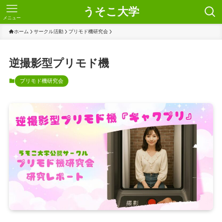
うそこ大学
メニュー
ホーム
サークル活動
プリモド機研究会
逆撮影型プリモド機
プリモド機研究会