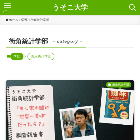
うそこ大学
メニュー
ホーム
学部
街角統計学部
街角統計学部
– category –
学部
街角統計学部
街角統計学部