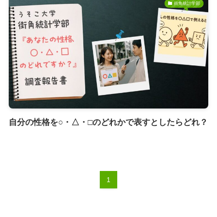
街角統計学部
自分の性格を○・△・□のどれかで表すとしたらどれ？
1