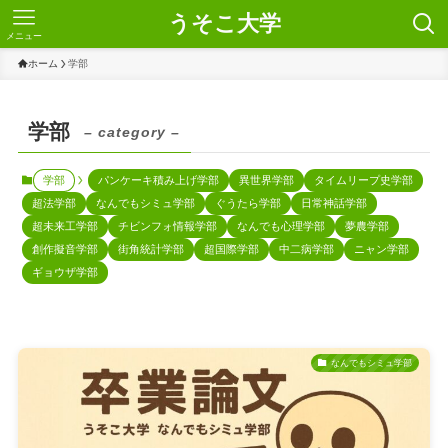
うそこ大学
メニュー
ホーム
学部
学部
– category –
学部
パンケーキ積み上げ学部
異世界学部
タイムリープ史学部
超法学部
なんでもシミュ学部
ぐうたら学部
日常神話学部
超未来工学部
チビンフォ情報学部
なんでも心理学部
夢農学部
創作擬音学部
街角統計学部
超国際学部
中二病学部
ニャン学部
ギョウザ学部
なんでもシミュ学部