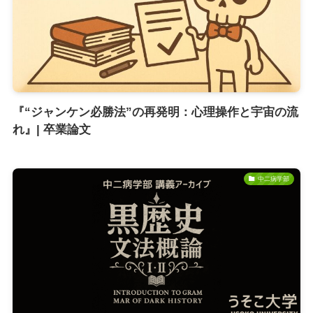
『“ジャンケン必勝法”の再発明：心理操作と宇宙の流
れ』| 卒業論文
中二病学部