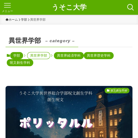
うそこ大学
メニュー
ホーム
学部
異世界学部
異世界学部
– category –
学部
異世界学部
異世界経済学科
異世界歴史学科
呪文創生学科
呪文創生学科