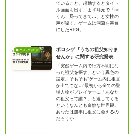
ていること。起動するとタイト
ル画面も出ず、まず耳元で「○○
くん、帰ってきて…」と女性の
声が囁く。ゲームは洞窟を舞台
にしたRPG。
ボロシゲ『うちの祖父知りま
ボロシゲ同好会
せんか』に関する研究発表
「突然ゲーム内で行方不明にな
った祖父を探す」という異色の
設定。そもそも“ゲーム内に祖父
が出てこない”最初から全ての登
場人物がプレイヤーに「あなた
の祖父って誰？」と返してくる
というなんとも奇妙な世界観。
あなたは無事に祖父に会えるの
だろうか