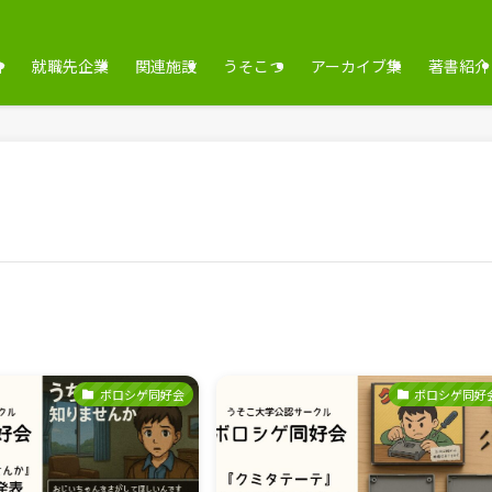
介
就職先企業
関連施設
うそこつ
アーカイブ集
著書紹介
ボロシゲ同好会
ボロシゲ同好