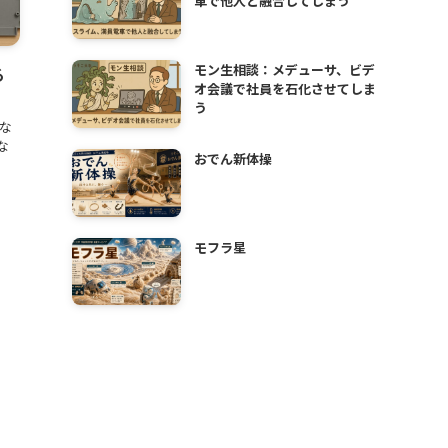
車で他人と融合してしまう
モン生相談：メデューサ、ビデ
る
オ会議で社員を石化させてしま
う
な
な
おでん新体操
モフラ星