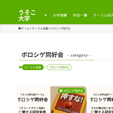
うそこ
大学情報
学部一覧
サークル紹
大学
ホーム
サークル活動
ボロシゲ同好会
ボロシゲ同好会
– category –
サークル活動
ボロシゲ同好会
ボロシゲ同好会