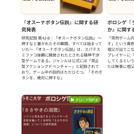
『オスーナボタン伝説』に関する研
ボロシゲ『
究発表
か』に関す
研究記録 第42-B：『オスーナボタン伝説』 〜
「突然ゲーム
押すなと書かれたその瞬間、すべては始まって
す」という異色
いた〜 『オスーナボタン伝説』は、スパテス
祖父が出てこな
ミファコ後期に開発されたとされる精神干渉
プレイヤーに
型ゲームである。ジャンルは公式には「禁止
してくるとい
型アクションアドベンチャー」と記録されて
たは無事に祖
おり、ゲーム中の目的はただひとつ。「そのボ
タンを、絶対に押すな」
ボロシゲ同好会