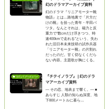
幻のドラマアーカイブ資料
幻のドラマ『リニアモーター靴
物語』とは…路地裏で「片方だ
けの靴」を拾った青年・半田パ
ツタ。なんとそれは、磁力と反
重力で“数cmだけ浮きつつ、時
速400kmで走れる”という、失わ
れた旧日本未来技研の試作兵器
「リニアモーター靴」の片割れ
だったのだ。甘く切なくくだら
ない内容。主題歌が胸にくる。
『チテイノラブ』 | 幻のドラ
ボロシドアーカイバー
マアーカイブ資料
― その恋、地表まで響く。― ■
あらすじ 人類の知らぬ深度、地
下800メートルに暮ら…