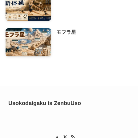
モフラ星
Usokodaigaku is ZenbuUso