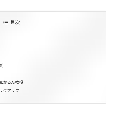
目次
標）
舷かるん教授
ックアップ