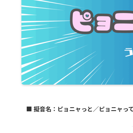
■ 擬音名：ピョニャっと／ピョニャっ