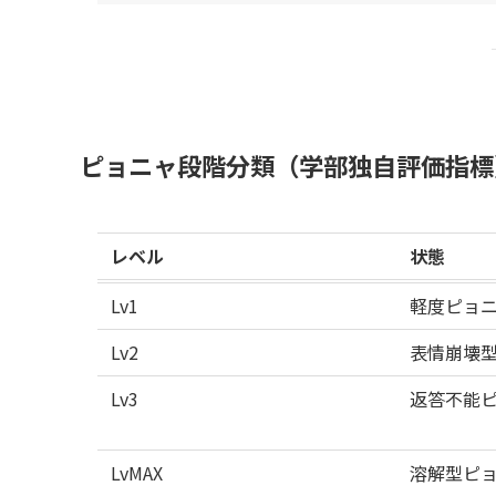
ピョニャ段階分類（学部独自評価指標
レベル
状態
Lv1
軽度ピョ
Lv2
表情崩壊
Lv3
返答不能
LvMAX
溶解型ピ