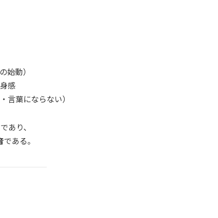
の始動）
身感
・言葉にならない）
」であり、
音
である。