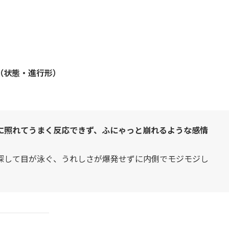
（状態・進行形）
に照れてうまく反応できず、ふにゃっと崩れるような感情
探して目が泳ぐ、うれしさが爆発せずに内側でモジモジし