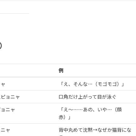
）
例
ニャ
「え、そんな…（モゴモゴ）」
型ピョニャ
口角だけ上がって目が泳ぐ
ピョニャ
「え〜……あの、いや…（顔
赤）」
ョニャ
背中丸めて沈黙→なぜか猫背にな