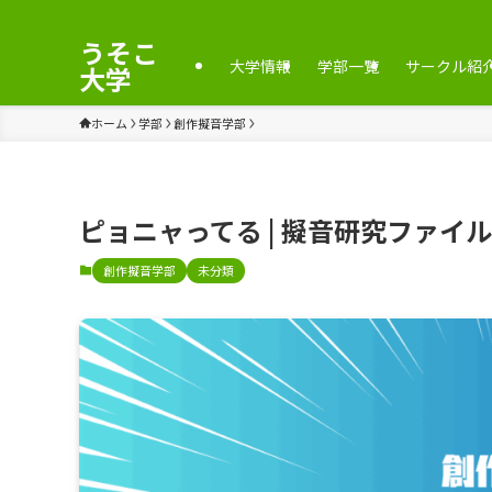
うそこ
大学情報
学部一覧
サークル紹
大学
ホーム
学部
創作擬音学部
ピョニャってる | 擬音研究ファイル
創作擬音学部
未分類