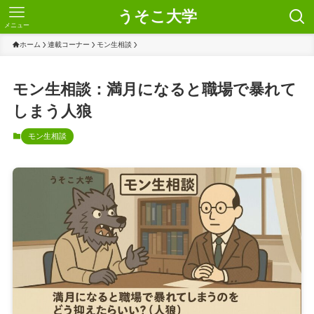
うそこ大学
メニュー
ホーム
連載コーナー
モン生相談
モン生相談：満月になると職場で暴れて
しまう人狼
モン生相談