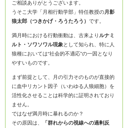
ご相談ありがとうございます。
うそこ大学「月相行動学部」特任教授の
月影
狼太郎（つきかげ・ろうたろう）
です。
満月時における行動衝動は、古来より
ルナミ
ルト・ソワソワル
現象
として知られ、特に人
狼種においては“社会的不適応”の一因となり
やすいものです。
まず前提として、月の引力そのものが直接的
に血中リカント因子（いわゆる人狼細胞）を
活性化させることは科学的に証明されており
ません。
ではなぜ満月時に暴れるのか？
その原因は、
「群れからの視線への過剰反