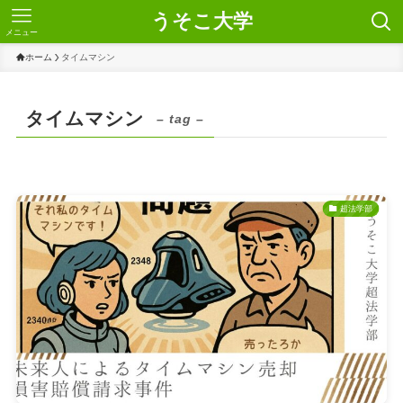
うそこ大学
メニュー
ホーム
タイムマシン
タイムマシン
– tag –
超法学部