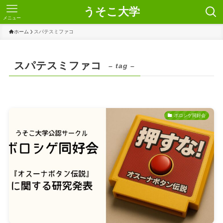
うそこ大学
メニュー
ホーム
スパテスミファコ
スパテスミファコ
– tag –
ボロシゲ同好会