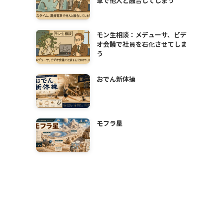
車で他人と融合してしまう
モン生相談：メデューサ、ビデ
オ会議で社員を石化させてしま
う
おでん新体操
モフラ星