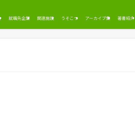
介
就職先企業
関連施設
うそこつ
アーカイブ集
著書紹介