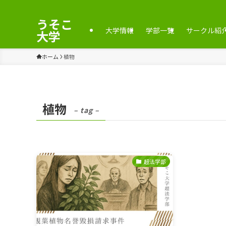
うそこ
大学情報
学部一覧
サークル紹
大学
ホーム
植物
植物
– tag –
超法学部