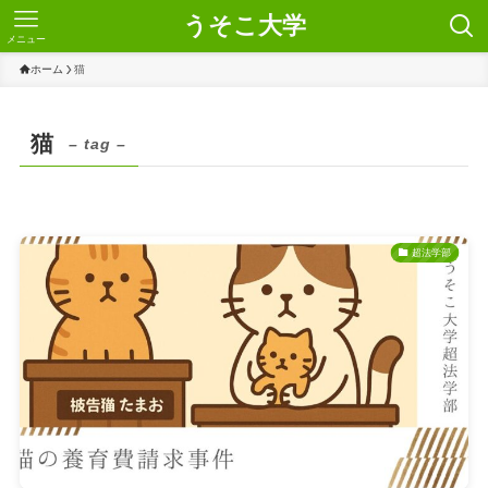
うそこ大学
メニュー
ホーム
猫
猫
– tag –
超法学部