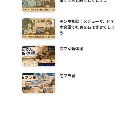
車で他人と融合してしまう
モン生相談：メデューサ、ビデ
オ会議で社員を石化させてしま
う
おでん新体操
モフラ星