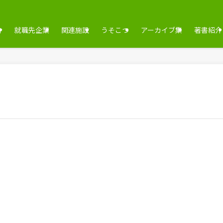
介
就職先企業
関連施設
うそこつ
アーカイブ集
著書紹介