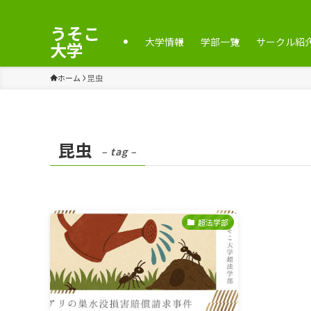
うそこ
大学情報
学部一覧
サークル紹
大学
ホーム
昆虫
昆虫
– tag –
超法学部