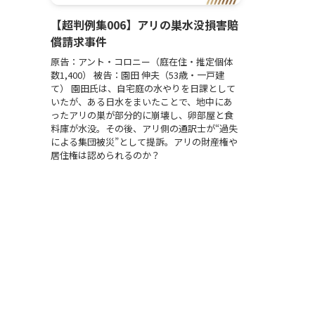
【超判例集006】アリの巣水没損害賠
償請求事件
原告：アント・コロニー（庭在住・推定個体
数1,400） 被告：園田 伸夫（53歳・一戸建
て） 園田氏は、自宅庭の水やりを日課として
いたが、ある日水をまいたことで、地中にあ
ったアリの巣が部分的に崩壊し、卵部屋と食
料庫が水没。その後、アリ側の通訳士が“過失
による集団被災”として提訴。アリの財産権や
居住権は認められるのか？