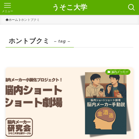
うそこ大学
メニュー
ホーム
ホントブクミ
ホントブクミ
– tag –
脳内メーカー