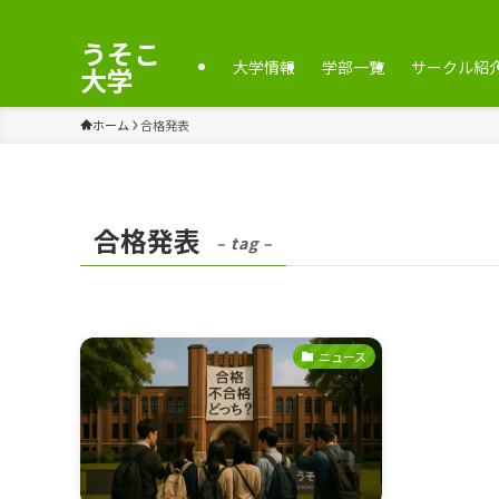
うそこ
大学情報
学部一覧
サークル紹
大学
ホーム
合格発表
合格発表
– tag –
ニュース