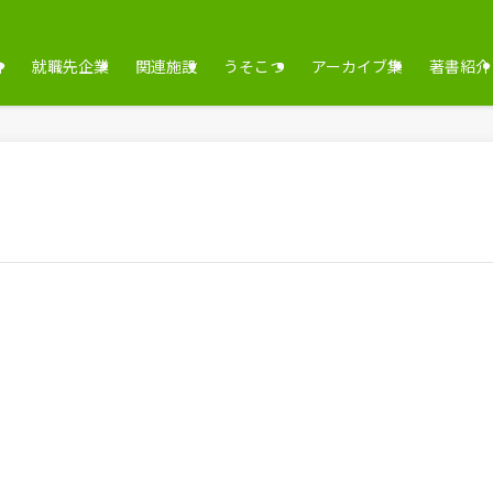
介
就職先企業
関連施設
うそこつ
アーカイブ集
著書紹介