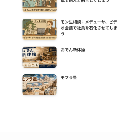
車で他人と融合してしまう
モン生相談：メデューサ、ビデ
オ会議で社員を石化させてしま
う
おでん新体操
モフラ星