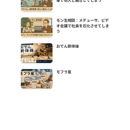
車で他人と融合してしまう
モン生相談：メデューサ、ビデ
オ会議で社員を石化させてしま
う
おでん新体操
モフラ星