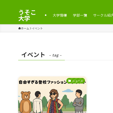
うそこ
大学情報
学部一覧
サークル紹
大学
ホーム
イベント
イベント
– tag –
ニュース