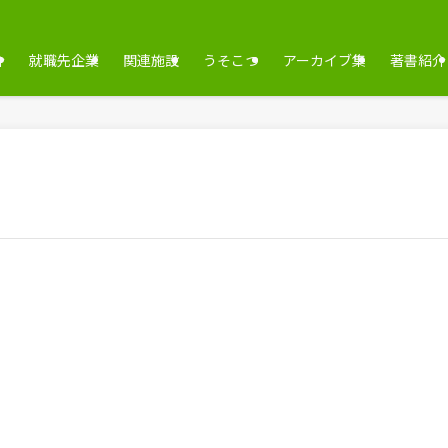
介
就職先企業
関連施設
うそこつ
アーカイブ集
著書紹介