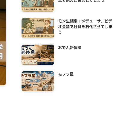
車で他人と融合してしまう
モン生相談：メデューサ、ビデ
オ会議で社員を石化させてしま
う
おでん新体操
モフラ星