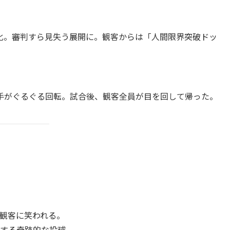
化。審判すら見失う展開に。観客からは「人間限界突破ドッ
手がぐるぐる回転。試合後、観客全員が目を回して帰った。
観客に笑われる。
する奇跡的な投球。