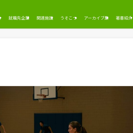
介
就職先企業
関連施設
うそこつ
アーカイブ集
著書紹介