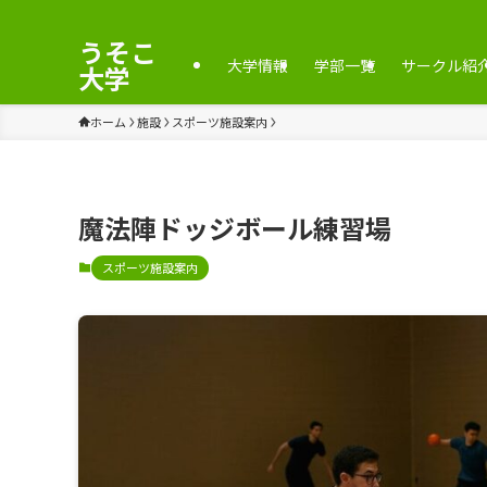
うそこ
大学情報
学部一覧
サークル紹
大学
ホーム
施設
スポーツ施設案内
魔法陣ドッジボール練習場
スポーツ施設案内