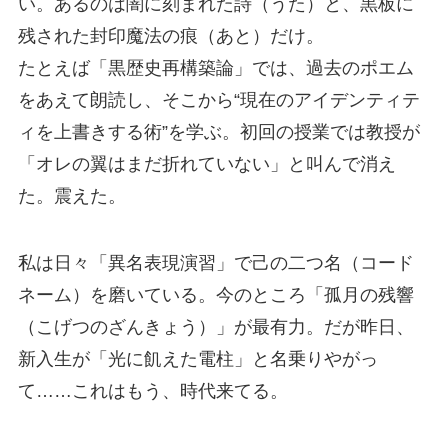
い。あるのは闇に刻まれた詩（うた）と、黒板に
残された封印魔法の痕（あと）だけ。
たとえば「黒歴史再構築論」では、過去のポエム
をあえて朗読し、そこから“現在のアイデンティテ
ィを上書きする術”を学ぶ。初回の授業では教授が
「オレの翼はまだ折れていない」と叫んで消え
た。震えた。
私は日々「異名表現演習」で己の二つ名（コード
ネーム）を磨いている。今のところ「孤月の残響
（こげつのざんきょう）」が最有力。だが昨日、
新入生が「光に飢えた電柱」と名乗りやがっ
て……これはもう、時代来てる。