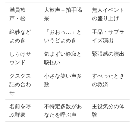
満員歓
大歓声＋拍手喝
無人イベント
声・松
采
の盛り上げ
絶妙など
「おおっ…」と
手品・サプラ
よめき
いうどよめき
イズ演出
しらけサ
気まずい静寂と
緊張感の演出
ウンド
咳払い
クスクス
小さな笑い声多
すべったとき
詰め合わ
数
の救済
せ
名前を呼
不特定多数があ
主役気分の体
ぶ群衆
なたを呼ぶ声
験