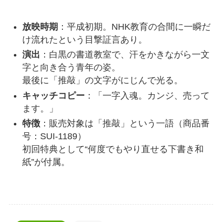
放映時期
：平成初期。NHK教育の合間に一瞬だ
け流れたという目撃証言あり。
演出
：白黒の書道教室で、汗をかきながら一文
字と向き合う青年の姿。
最後に「推敲」の文字がにじんで光る。
キャッチコピー
：「一字入魂。カンジ、売って
ます。」
特徴
：販売対象は「推敲」という一語（商品番
号：SUI-1189）
初回特典として“何度でもやり直せる下書き和
紙”が付属。