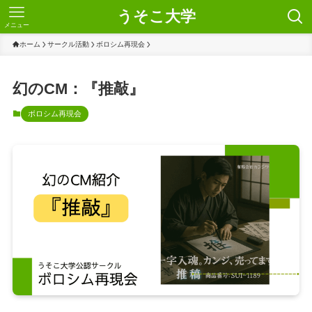
うそこ大学
メニュー
ホーム
サークル活動
ボロシム再現会
幻のCM：『推敲』
ボロシム再現会