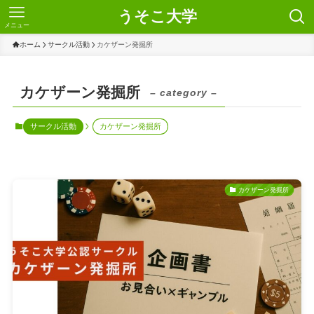
うそこ大学
メニュー
ホーム
サークル活動
カケザーン発掘所
カケザーン発掘所
– category –
サークル活動
カケザーン発掘所
カケザーン発掘所