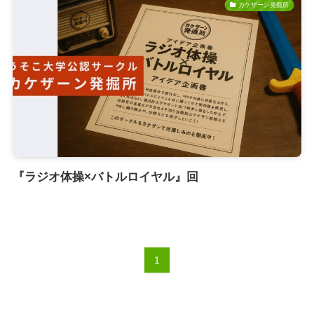
カケザーン発掘所
『ラジオ体操×バトルロイヤル』回
1