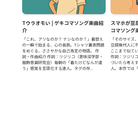
Tウラオモい | ゲキコマソング楽曲紹
スマホが豆腐
介
コマソング
「これ、アリなのか？ ナシなのか？」着替え
「そのサイズ
の一瞬で始まる、心の長旅。Tシャツ裏表問題
豆腐――現代人
をめぐる、ささやかな自己肯定の物語。 作
ここまで似てい
詞・作曲紹介 作詞：ツジリコ（意味深学部・
作詞：ツジリコ
服飾意識研究会）毎朝の「着たけどなんか違
づいたら考えす
う」感覚を言語化する達人。タグの存...
人。本作では「