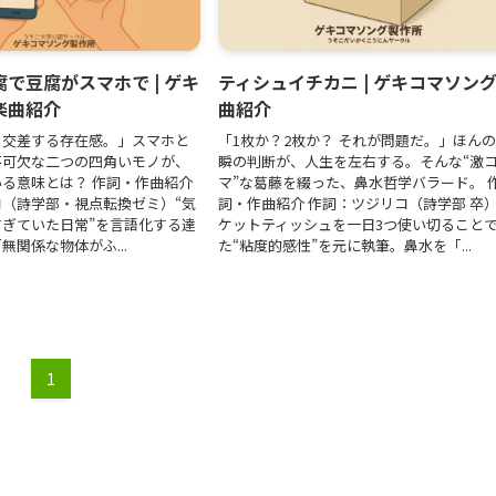
で豆腐がスマホで | ゲキ
ティシュイチカニ | ゲキコマソン
楽曲紹介
曲紹介
、交差する存在感。」スマホと
「1枚か？2枚か？ それが問題だ。」ほん
に不可欠な二つの四角いモノが、
瞬の判断が、人生を左右する。そんな“激
る意味とは？ 作詞・作曲紹介
マ”な葛藤を綴った、鼻水哲学バラード。 
（詩学部・視点転換ゼミ）“気
詞・作曲紹介 作詞：ツジリコ（詩学部 卒
ぎていた日常”を言語化する達
ケットティッシュを一日3つ使い切ること
無関係な物体がふ...
た“粘度的感性”を元に執筆。鼻水を「...
1