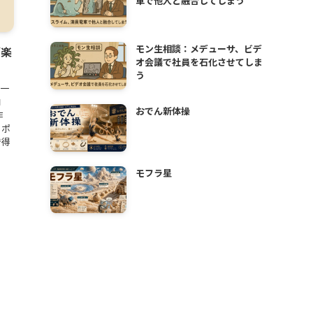
車で他人と融合してしまう
モン生相談：メデューサ、ビデ
グ楽
オ会議で社員を石化させてしま
う
の一
コ
おでん新体操
作
）ポ
で得
モフラ星