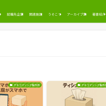
介
就職先企業
関連施設
うそこつ
アーカイブ集
著書紹介
ゲキコマソング製作所
ゲキコマソング製作