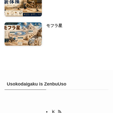
モフラ星
Usokodaigaku is ZenbuUso