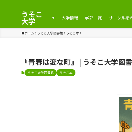
うそこ
大学情報
学部一覧
サークル紹
大学
ホーム
うそこ大学図書館
うそこ本
『青春は変な町』 | うそこ大学図
うそこ大学図書館
うそこ本