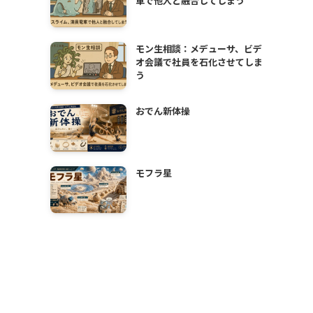
車で他人と融合してしまう
モン生相談：メデューサ、ビデ
オ会議で社員を石化させてしま
う
おでん新体操
モフラ星