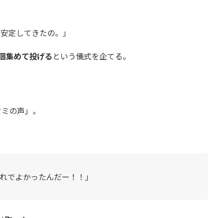
が安定してきたの。」
0個集めて投げる
という儀式を企てる。
セミの声」。
れでよかったんだー！！」