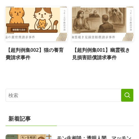
【超判例集002】猫の養育
【超判例集001】幽霊覗き
費請求事件
見損害賠償請求事件
新着記事
モン生相談：透明人間、マッチン