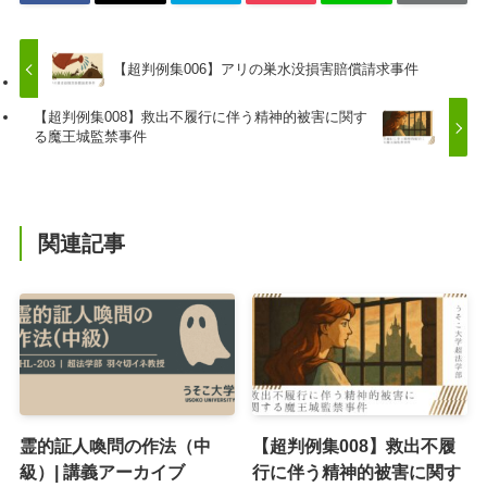
【超判例集006】アリの巣水没損害賠償請求事件
【超判例集008】救出不履行に伴う精神的被害に関す
る魔王城監禁事件
関連記事
霊的証人喚問の作法（中
【超判例集008】救出不履
級）| 講義アーカイブ
行に伴う精神的被害に関す