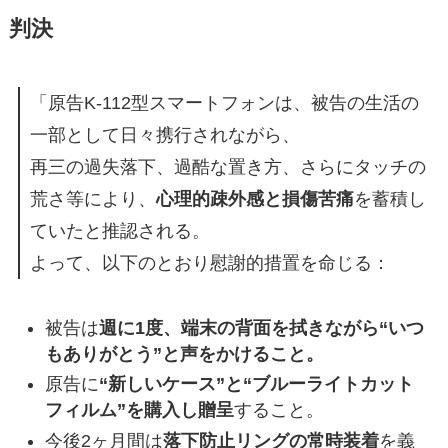
判決
「原告K-112型スマートフォンは、被告の生活の
一部として日々携行されながら、
再三の過失落下、過酷な置き方、さらにタッチの
荒さ等により、
心理的疎外感と損傷苦痛
を蓄積し
ていたと推認される。
よって、以下のとおり慰謝的措置を命じる：
被告は
週に1度、端末の背面を拭きながら“いつ
もありがとう”と声をかけること。
原告に
“新しいケース”と“ブルーライトカット
フィルム”を購入し贈呈
すること。
今後2ヶ月間は
落下防止リングの常時装着
を義