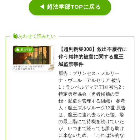
◀ 超法学部TOPに戻る
あわせて読みたい
【超判例集008】救出不履行に
超法学部
伴う精神的被害に関する魔王
城監禁事件
原告：プリンセス・メルリー
ナ・ヴェル＝アルセリア 被告
1：ランベルディア王国 被告2：
特定勇者協会（勇者候補の登
録・派遣を管理する組織） 参考
人：魔王ズルゾルーク13世 原告
は、魔王に連れ去られた後、塔
の最上階にて待機を続けていた
が、いつまで経っても誰も助け
に来ないため、「これは法的な