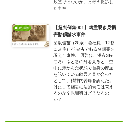
放置ではないか」と考え提訴し
た事件
【超判例集001】幽霊覗き見損
超法学部
害賠償請求事件
菊坂佳苗（28歳・会社員・12階
に居住）が 被告である名幽霊を
訴えた事件。 原告は、深夜2時
ごろにふと窓の外を見ると、空
中に浮かんだ状態で自身の部屋
を覗いている幽霊と目が合った
として、精神的苦痛を訴えた。
はたして幽霊に法的責任は問え
るのか？慰謝料はどうなるの
か？