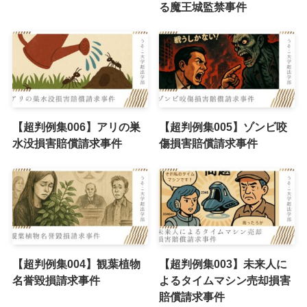
る魔王城監禁事件
【超判例集006】アリの巣
【超判例集005】ゾンビ咬
水没損害賠償請求事件
傷損害賠償請求事件
【超判例集004】観葉植物
【超判例集003】未来人に
名誉毀損請求事件
よるタイムマシン売却損害
賠償請求事件