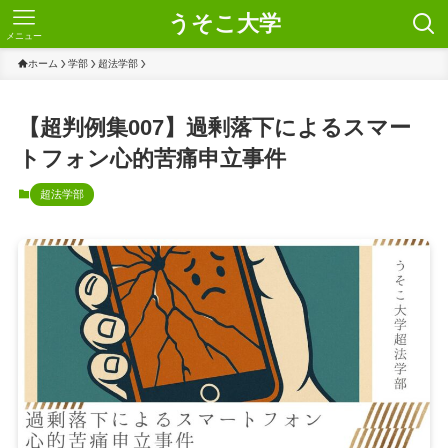
うそこ大学
メニュー
ホーム
学部
超法学部
【超判例集007】過剰落下によるスマー
トフォン心的苦痛申立事件
超法学部