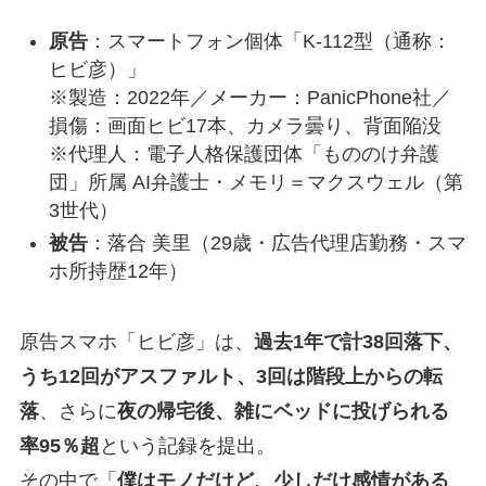
原告
：スマートフォン個体「K-112型（通称：
ヒビ彦）」
※製造：2022年／メーカー：PanicPhone社／
損傷：画面ヒビ17本、カメラ曇り、背面陥没
※代理人：電子人格保護団体「もののけ弁護
団」所属 AI弁護士・メモリ＝マクスウェル（第
3世代）
被告
：落合 美里（29歳・広告代理店勤務・スマ
ホ所持歴12年）
原告スマホ「ヒビ彦」は、
過去1年で計38回落下、
うち12回がアスファルト、3回は階段上からの転
落
、さらに
夜の帰宅後、雑にベッドに投げられる
率95％超
という記録を提出。
その中で「
僕はモノだけど、少しだけ感情がある